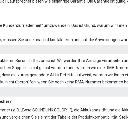
R II
Lautsprecher bieten wie einjährige Garantie. Die Garantie ist gültig,
hste Kundenzufriedenheit“ umzuwandeln. Das ist Grund, warum wir Ihnen 
en, müssen Sie uns zunächst kontaktieren und auf die Anweisungen wart
tieren Sie uns bitte zunächst. Wir werden Ihre Anfrage verarbeiten un
schen Supports nicht gelöst werden kann, werden wir eine RMA-Nummer 
 dass die zurückgesendete Akku Defekte aufweist, werden wir Ihnen e
kku nicht überprüfen, wenn Sie noch keine RMA-Nummer bekommen h
recher?
mmer (z. B. „
Bose SOUNDLINK COLOR II
“), die Akkukapazität und die A
d vergleichen Sie sie mit der Tabelle der Produktkompatibilität. Stelle