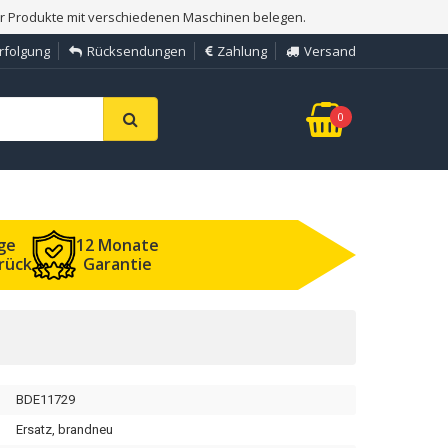
er Produkte mit verschiedenen Maschinen belegen.
rfolgung
Rücksendungen
Zahlung
Versand
0
ge
12 Monate
rück
Garantie
BDE11729
Ersatz, brandneu