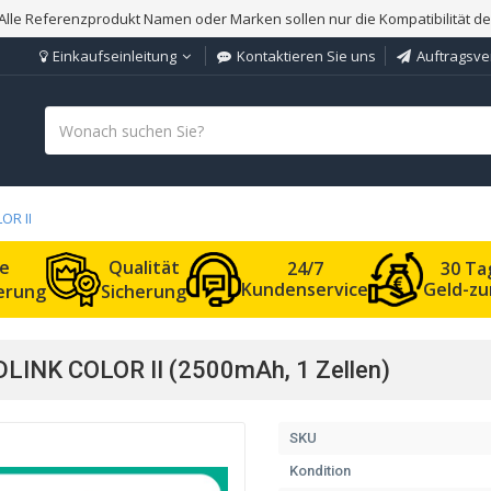
Alle Referenzprodukt Namen oder Marken sollen nur die Kompatibilität d
Einkaufseinleitung
Kontaktieren Sie uns
Auftragsve
OR II
le
Qualität
24/7
30 Ta
Kundenservice
Geld-zu
ferung
Sicherung
LINK COLOR II (2500mAh, 1 Zellen)
SKU
Kondition