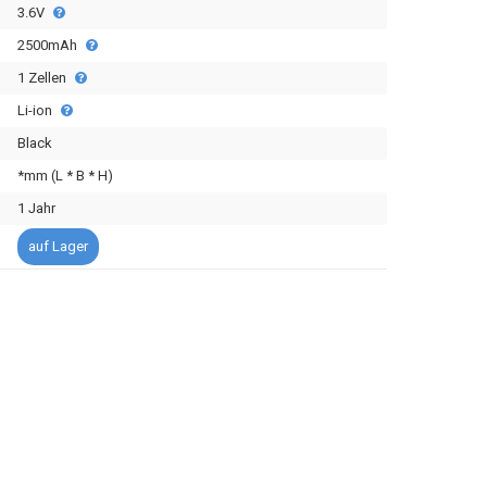
3.6V
2500mAh
1 Zellen
Li-ion
Black
*mm (L * B * H)
1 Jahr
auf Lager