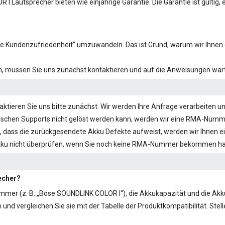
R I
Lautsprecher bieten wie einjährige Garantie. Die Garantie ist gültig,
hste Kundenzufriedenheit“ umzuwandeln. Das ist Grund, warum wir Ihnen 
en, müssen Sie uns zunächst kontaktieren und auf die Anweisungen wart
tieren Sie uns bitte zunächst. Wir werden Ihre Anfrage verarbeiten un
schen Supports nicht gelöst werden kann, werden wir eine RMA-Nummer 
 dass die zurückgesendete Akku Defekte aufweist, werden wir Ihnen e
kku nicht überprüfen, wenn Sie noch keine RMA-Nummer bekommen h
recher?
mmer (z. B. „
Bose SOUNDLINK COLOR I
“), die Akkukapazität und die Ak
d vergleichen Sie sie mit der Tabelle der Produktkompatibilität. Stelle