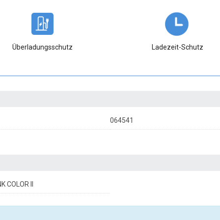
Überladungsschutz
Ladezeit-Schutz
064541
K COLOR II