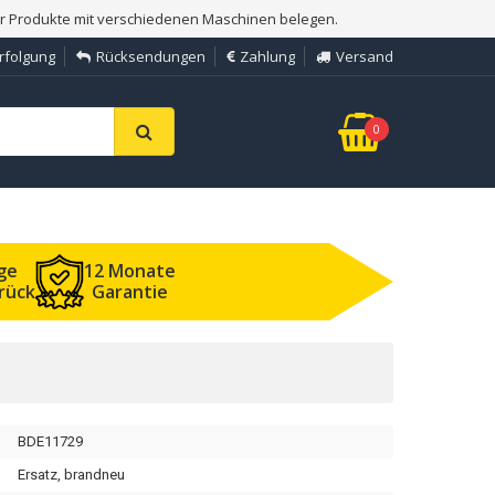
er Produkte mit verschiedenen Maschinen belegen.
rfolgung
Rücksendungen
Zahlung
Versand
0
ge
12 Monate
rück
Garantie
BDE11729
Ersatz, brandneu