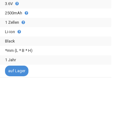
3.6V
2500mAh
1 Zellen
Li-ion
Black
*mm (L * B * H)
1 Jahr
auf Lager