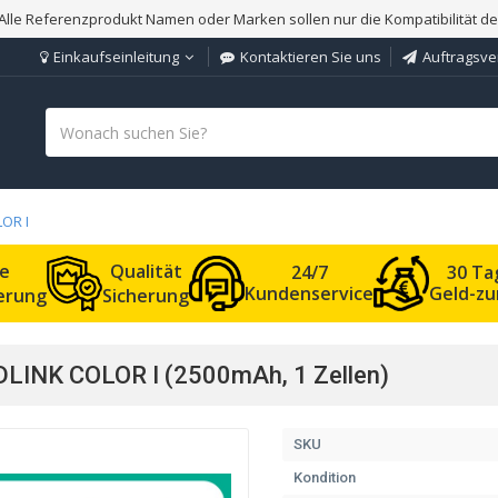
Alle Referenzprodukt Namen oder Marken sollen nur die Kompatibilität d
Einkaufseinleitung
Kontaktieren Sie uns
Auftragsve
OR I
le
Qualität
24/7
30 Ta
Kundenservice
Geld-zu
ferung
Sicherung
LINK COLOR I (2500mAh, 1 Zellen)
SKU
Kondition