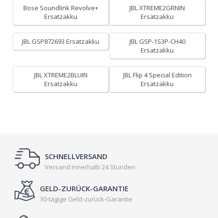
Bose Soundlink Revolve+
JBL XTREME2GRNIN
Ersatzakku
Ersatzakku
JBL GSP872693 Ersatzakku
JBL GSP-1S3P-CH40
Ersatzakku
JBL XTREME2BLUIN
JBL Flip 4 Special Edition
Ersatzakku
Ersatzakku
SCHNELLVERSAND
Versand innerhalb 24 Stunden
GELD-ZURÜCK-GARANTIE
30-tägige Geld-zurück-Garantie