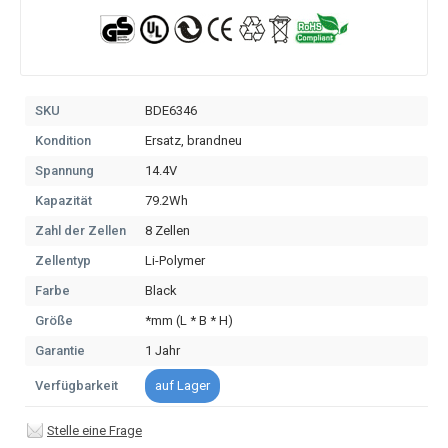
SKU
BDE6346
Kondition
Ersatz, brandneu
Spannung
14.4V
Kapazität
79.2Wh
Zahl der Zellen
8 Zellen
Zellentyp
Li-Polymer
Farbe
Black
Größe
*mm (L * B * H)
Garantie
1 Jahr
Verfügbarkeit
auf Lager
Stelle eine Frage