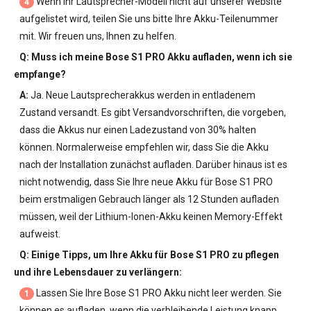
Wenn Ihr Lautsprecher-Modell nicht auf unserer Website
4
aufgelistet wird, teilen Sie uns bitte Ihre Akku-Teilenummer
mit. Wir freuen uns, Ihnen zu helfen.
Q: Muss ich meine
Bose S1 PRO Akku
aufladen, wenn ich sie
empfange?
A:
Ja. Neue Lautsprecherakkus werden in entladenem
Zustand versandt. Es gibt Versandvorschriften, die vorgeben,
dass die Akkus nur einen Ladezustand von 30% halten
können. Normalerweise empfehlen wir, dass Sie die Akku
nach der Installation zunächst aufladen. Darüber hinaus ist es
nicht notwendig, dass Sie Ihre neue
Akku für Bose S1 PRO
beim erstmaligen Gebrauch länger als 12 Stunden aufladen
müssen, weil der Lithium-Ionen-Akku keinen Memory-Effekt
aufweist.
Q: Einige Tipps, um Ihre
Akku für Bose S1 PRO
zu pflegen
und ihre Lebensdauer zu verlängern:
Lassen Sie Ihre
Bose S1 PRO Akku
nicht leer werden. Sie
1
können es aufladen, wenn die verbleibende Leistung knapp