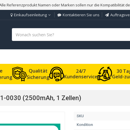
Alle Referenzprodukt Namen oder Marken sollen nur die Kompatibilität d
Einkaufseinleitung
Kontaktieren Sie uns
Auftragsve
le
Qualität
24/7
30 Ta
Kundenservice
Geld-zu
ferung
Sicherung
1-0030 (2500mAh, 1 Zellen)
SKU
Kondition