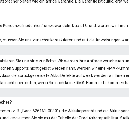
tsprecher bieten wie einjährige Garantie. Die Garantie ist gültig, erst we
hste Kundenzufriedenheit“ umzuwandeln. Das ist Grund, warum wir Ihnen 
en, müssen Sie uns zunächst kontaktieren und auf die Anweisungen wart
tieren Sie uns bitte zunächst. Wir werden Ihre Anfrage verarbeiten un
schen Supports nicht gelöst werden kann, werden wir eine RMA-Nummer 
 dass die zurückgesendete Akku Defekte aufweist, werden wir Ihnen e
kku nicht überprüfen, wenn Sie noch keine RMA-Nummer bekommen h
recher?
mmer (z. B. „
Bose 626161-0030
“), die Akkukapazität und die Akkuspan
d vergleichen Sie sie mit der Tabelle der Produktkompatibilität. Stelle