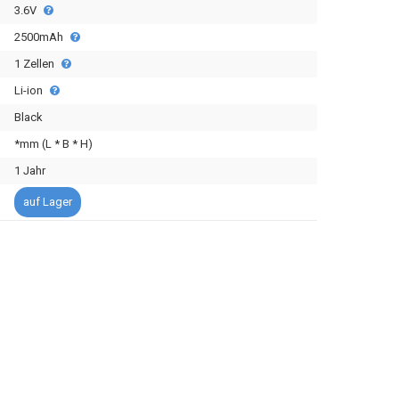
3.6V
2500mAh
1 Zellen
Li-ion
Black
*mm (L * B * H)
1 Jahr
auf Lager