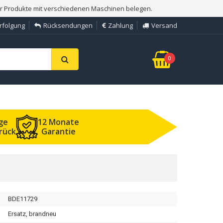
er Produkte mit verschiedenen Maschinen belegen.
rfolgung
Rücksendungen
Zahlung
Versand
0
ge
12 Monate
rück
Garantie
BDE11729
Ersatz, brandneu