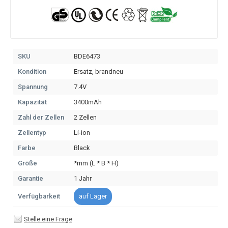
SKU
BDE6473
Kondition
Ersatz, brandneu
Spannung
7.4V
Kapazität
3400mAh
Zahl der Zellen
2 Zellen
Zellentyp
Li-ion
Farbe
Black
Größe
*mm (L * B * H)
Garantie
1 Jahr
Verfügbarkeit
auf Lager
Stelle eine Frage