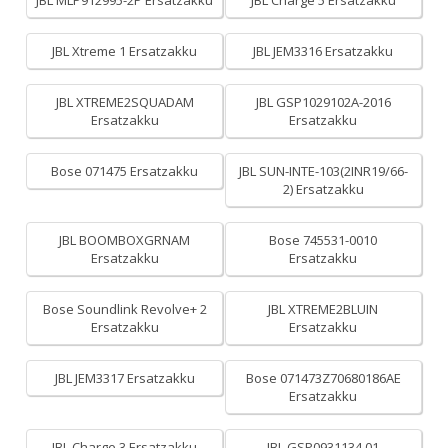
JBL MLP912995-2P Ersatzakku
JBL Charge 5 Ersatzakku
JBL Xtreme 1 Ersatzakku
JBL JEM3316 Ersatzakku
JBL XTREME2SQUADAM
JBL GSP1029102A-2016
Ersatzakku
Ersatzakku
Bose 071475 Ersatzakku
JBL SUN-INTE-103(2INR19/66-
2) Ersatzakku
JBL BOOMBOXGRNAM
Bose 745531-0010
Ersatzakku
Ersatzakku
Bose Soundlink Revolve+ 2
JBL XTREME2BLUIN
Ersatzakku
Ersatzakku
JBL JEM3317 Ersatzakku
Bose 071473Z70680186AE
Ersatzakku
JBL Charge 3 Ersatzakku
JBL GSP0931134 01