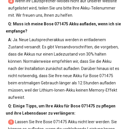
Wenn Ihr Lautsprecher-Modell nicht auf unserer Website
4
aufgelistet wird, teilen Sie uns bitte Ihre Akku-Teilenummer
mit. Wir freuen uns, Ihnen zu helfen.
Q: Muss ich meine
Bose 071475 Akku
aufladen, wenn ich sie
empfange?
A:
Ja. Neue Lautsprecherakkus werden in entladenem
Zustand versandt. Es gibt Versandvorschriften, die vorgeben,
dass die Akkus nur einen Ladezustand von 30% halten
können. Normalerweise empfehlen wir, dass Sie die Akku
nach der Installation zunächst aufladen. Darüber hinaus ist es
nicht notwendig, dass Sie Ihre neue
Akku für Bose 071475
beim erstmaligen Gebrauch länger als 12 Stunden aufladen
müssen, weil der Lithium-Ionen-Akku keinen Memory-Effekt
aufweist.
Q: Einige Tipps, um Ihre
Akku für Bose 071475
zu pflegen
und ihre Lebensdauer zu verlängern:
Lassen Sie Ihre
Bose 071475 Akku
nicht leer werden. Sie
1