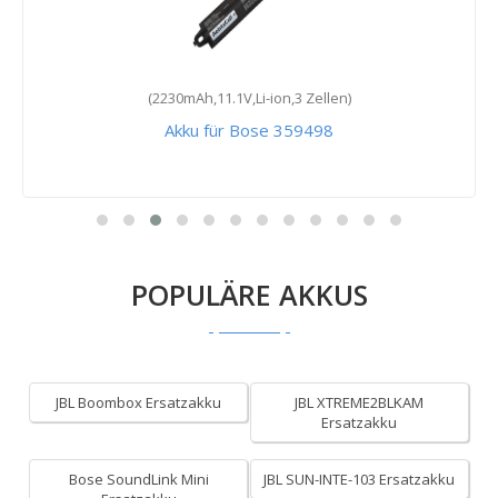
(2230mAh,11.1V,Li-ion,3 Zellen)
Akku für Bose 359498
POPULÄRE AKKUS
JBL Boombox Ersatzakku
JBL XTREME2BLKAM
Ersatzakku
Bose SoundLink Mini
JBL SUN-INTE-103 Ersatzakku