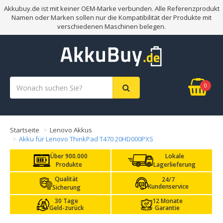
Akkubuy.de ist mit keiner OEM-Marke verbunden. Alle Referenzprodukt
Namen oder Marken sollen nur die Kompatibilität der Produkte mit
verschiedenen Maschinen belegen.
0
Startseite
Lenovo Akkus
Akku für Lenovo ThinkPad T470 20HD000PXS
Über 900.000
Lokale
Produkte
Lagerlieferung
Qualität
24/7
Kundenservice
Sicherung
30 Tage
12 Monate
Geld-zurück
Garantie