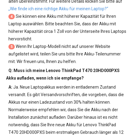
alten übereinstimmt. Für weitere Details klicken Sie bitte auf
„Wie finde ich eine richtige Akku für meinen Laptop?“
Sie können eine Akku mit höherer Kapazität für Ihren
4
Laptop auswählen. Bitte beachten Sie, dass der Akku mit
höherer Kapazität circa 1 Zoll von der Unterseite Ihres Laptops
hervorsticht.
Wenn Ihr Laptop-Modell nicht auf unserer Website
5
aufgelistet wird, teilen Sie uns bitte Ihre Akku-Teilenummer
mit. Wir freuen uns, Ihnen zu helfen.
Q: Muss ich meine
Lenovo ThinkPad T470 20HD000PXS
Akku
aufladen, wenn ich sie empfange?
A:
Ja. Neue Laptopakkus werden in entladenem Zustand
versandt. Es gibt Versandvorschriften, die vorgeben, dass die
Akkus nur einen Ladezustand von 30% halten können.
Normalerweise empfehlen wir, dass Sie die Akku nach der
Installation zunächst aufladen. Darüber hinaus ist es nicht
notwendig, dass Sie Ihre neue
Akku für Lenovo ThinkPad
T470 20HD000PXS
beim erstmaligen Gebrauch länger als 12