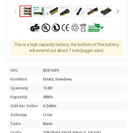
This is a high capacity battery, the bottom of this battery
will extend out about 1 inch(bigger size).
SKU
BDE1639
Kondition
Ersatz, brandneu
Spannung
10.8V
Kapazität
48Wh
Zahl der Zellen
6 Zellen
Zellentyp
Li-ion
Farbe
Black
Größe
208.05x64.45x23.40mm (L * B * H)