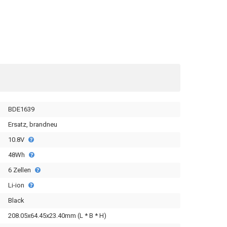
BDE1639
Ersatz, brandneu
10.8V
48Wh
6 Zellen
Li-ion
Black
208.05x64.45x23.40mm (L * B * H)