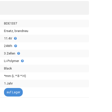
BDE1337
Ersatz, brandneu
11.4V
24Wh
3 Zellen
Li-Polymer
Black
*mm (L * B * H)
1 Jahr
auf Lager