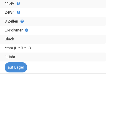
11.4V
24Wh
3 Zellen
Li-Polymer
Black
*mm (L * B * H)
1 Jahr
auf Lager