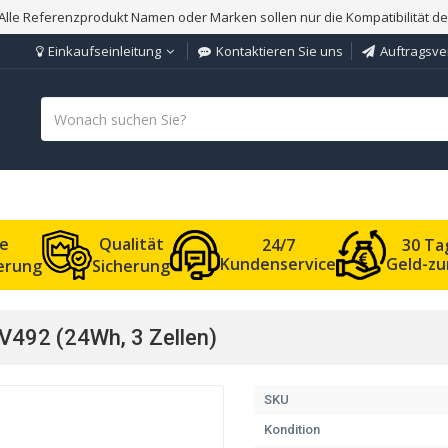
Alle Referenzprodukt Namen oder Marken sollen nur die Kompatibilität d
Einkaufseinleitung
Kontaktieren Sie uns
Auftragsve
le
Qualität
24/7
30 Ta
Kundenservice
Geld-zu
ferung
Sicherung
V492 (24Wh, 3 Zellen)
SKU
Kondition