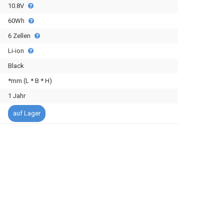
10.8V
60Wh
6 Zellen
Li-ion
Black
*mm (L * B * H)
1 Jahr
auf Lager