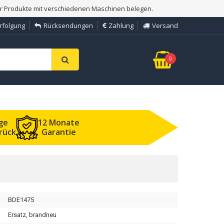
er Produkte mit verschiedenen Maschinen belegen.
rfolgung
Rücksendungen
Zahlung
Versand
0
ge
12 Monate
rück
Garantie
BDE1475
Ersatz, brandneu