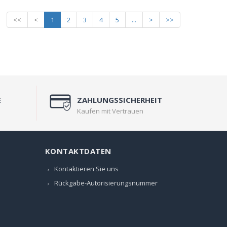
<<
<
1
2
3
4
5
...
>
>>
E
ZAHLUNGSSICHERHEIT
Kaufen mit Vertrauen
KONTAKTDATEN
Kontaktieren Sie uns
Rückgabe-Autorisierungsnummer