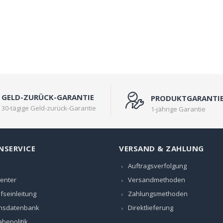
GELD-ZURÜCK-GARANTIE
PRODUKTGARANTI
30-tägige Geld-zurück-Garantie
1-jährige Garantie
NSERVICE
VERSAND & ZAHLUNG
Auftragsverfolgung
Center
Versandmethoden
fseinleitung
Zahlungsmethoden
nsdatenbank
Direktlieferung
bepolitik