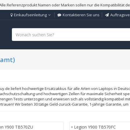
Alle Referenzprodukt Namen oder Marken sollen nur die Kompatibilität d
Einkaufseinleitung
Kontaktieren Sie uns
Auftragsve
samt)
y.de liefert hochwertige Ersatzakkus für alle Arten von Laptops in Deut
chschutzschaltung und hochwertigen Zellen für maximale Sicherheit spezi
rengen Tests unterzogen und erwiesen sich als vollständig kompatibel mit
rtrauen! Wir bieten 30 tätige Geld-zurück-Garantie, 1-jährige Garantie, 
on Y900 TB570ZU
Legion Y900 TB570FC