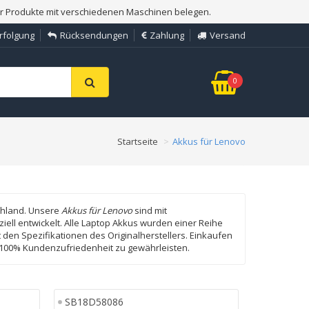
er Produkte mit verschiedenen Maschinen belegen.
rfolgung
Rücksendungen
Zahlung
Versand
0
Startseite
Akkus für Lenovo
schland. Unsere
Akkus für Lenovo
sind mit
ell entwickelt. Alle Laptop Akkus wurden einer Reihe
 den Spezifikationen des Originalherstellers. Einkaufen
um 100% Kundenzufriedenheit zu gewährleisten.
SB18D58086