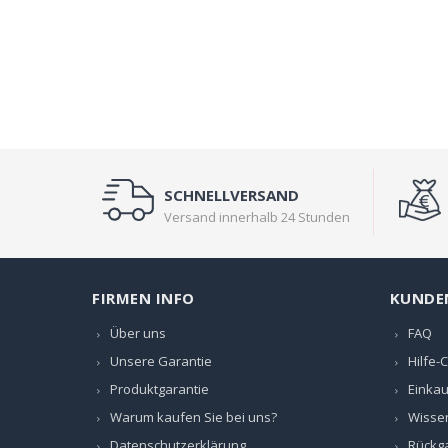
SCHNELLVERSAND
Versand innerhalb 24 Stunden
FIRMEN INFO
KUNDE
Über uns
FAQ
Unsere Garantie
Hilfe-
Produktgarantie
Einkau
Warum kaufen Sie bei uns?
Wisse
Datenschutzerklärung
Rückga