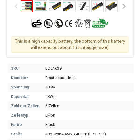
This is a high capacity battery, the bottom of this battery
will extend out about 1 inch(bigger size).
SKU
BDE1639
Kondition
Ersatz, brandneu
Spannung
10.8V
Kapazität
48Wh
Zahl der Zellen
6 Zellen
Zellentyp
Li-ion
Farbe
Black
Größe
208.05x64.45x23.40mm (L * B * H)