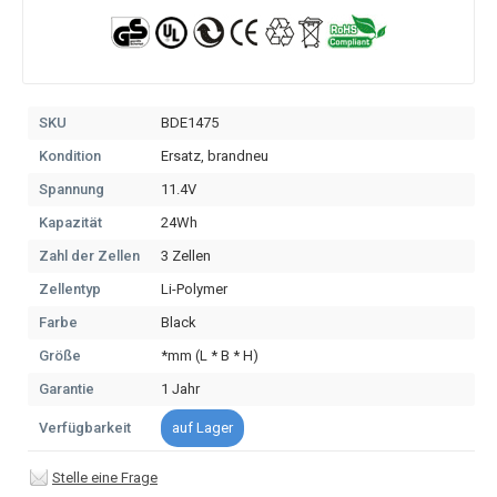
SKU
BDE1475
Kondition
Ersatz, brandneu
Spannung
11.4V
Kapazität
24Wh
Zahl der Zellen
3 Zellen
Zellentyp
Li-Polymer
Farbe
Black
Größe
*mm (L * B * H)
Garantie
1 Jahr
Verfügbarkeit
auf Lager
Stelle eine Frage