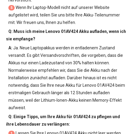
hervorsticht.
Wenn Ihr Laptop-Modell nicht auf unserer Website
5
aufgelistet wird, teilen Sie uns bitte Ihre Akku-Teilenummer
mit. Wir freuen uns, Ihnen zu helfen.
Q: Muss ich meine
Lenovo 01AV424 Akku
aufladen, wenn ich
sie empfange?
A:
Ja. Neue Laptopakkus werden in entladenem Zustand
versandt. Es gibt Versandvorschriften, die vorgeben, dass die
Akkus nur einen Ladezustand von 30% halten können.
Normalerweise empfehlen wir, dass Sie die Akku nach der
Installation zunächst aufladen. Darüber hinaus ist es nicht
notwendig, dass Sie Ihre neue
Akku für Lenovo 01AV424
beim
erstmaligen Gebrauch länger als 12 Stunden aufladen
müssen, weil der Lithium-Ionen-Akku keinen Memory-Effekt
aufweist.
Q: Einige Tipps, um Ihre
Akku für 01AV424
zu pflegen und
ihre Lebensdauer zu verlängern:
Lassen Sie Ihre
Lenovo 01AV424 Akku
nicht leer werden.
1