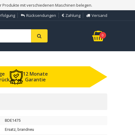
er Produkte mit verschiedenen Maschinen belegen.
rfolgung
Rücksendungen
Zahlung
Versand
0
ge
12 Monate
rück
Garantie
BDE1475
Ersatz, brandneu