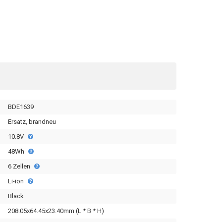
BDE1639
Ersatz, brandneu
10.8V
48Wh
6 Zellen
Li-ion
Black
208.05x64.45x23.40mm (L * B * H)