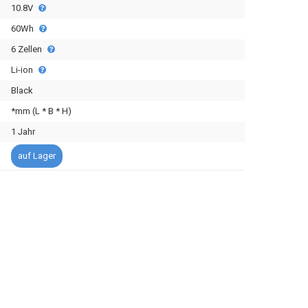
10.8V
60Wh
6 Zellen
Li-ion
Black
*mm (L * B * H)
1 Jahr
auf Lager