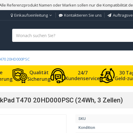
Alle Referenzprodukt Namen oder Marken sollen nur die Kompatibilität d
Einkaufseinleitung
Kontaktieren Sie uns
Auftragsve
T470 20HD000PSC
le
Qualität
24/7
30 Ta
Kundenservice
Geld-zu
ferung
Sicherung
nkPad T470 20HD000PSC (24Wh, 3 Zellen)
SKU
Kondition