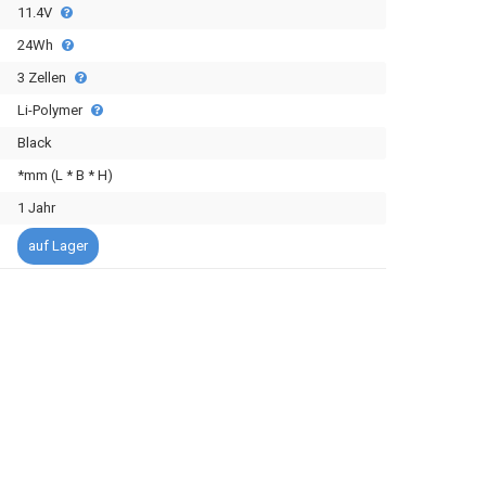
11.4V
24Wh
3 Zellen
Li-Polymer
Black
*mm (L * B * H)
1 Jahr
auf Lager