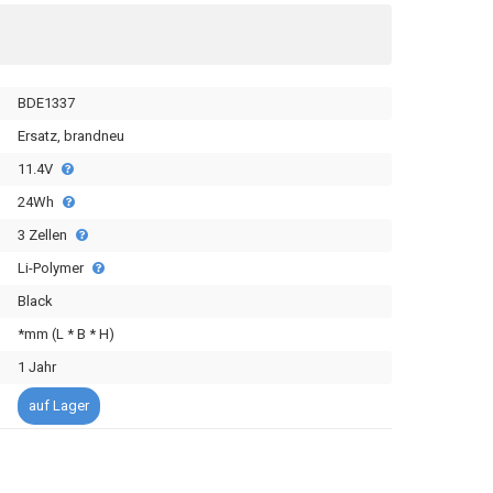
BDE1337
Ersatz, brandneu
11.4V
24Wh
3 Zellen
Li-Polymer
Black
*mm (L * B * H)
1 Jahr
auf Lager