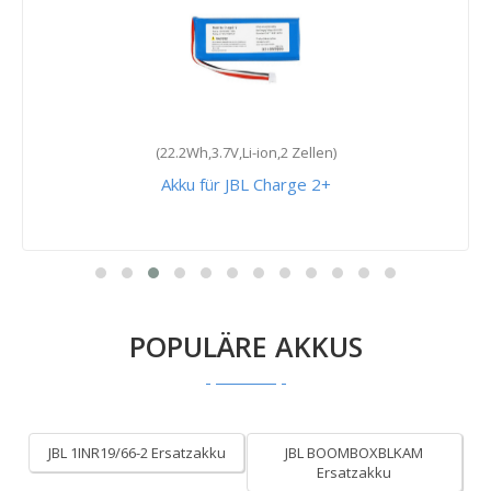
(22.2Wh,3.7V,Li-ion,2 Zellen)
Akku für JBL Charge 2+
POPULÄRE AKKUS
JBL 1INR19/66-2 Ersatzakku
JBL BOOMBOXBLKAM
Ersatzakku