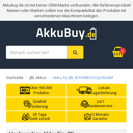
Akkubuy.de ist mit keiner OEM-Marke verbunden. Alle Referenzprodukt
Namen oder Marken sollen nur die Kompatibilität der Produkte mit
verschiedenen Maschinen belegen.
0
Startseite
JBL Akkus
Akku für JBL BOOMBOXSQUADAM
Über 900.000
Lokale
Produkte
Lagerlieferung
Qualität
24/7
Kundenservice
Sicherung
30 Tage
12 Monate
Geld-zurück
Garantie