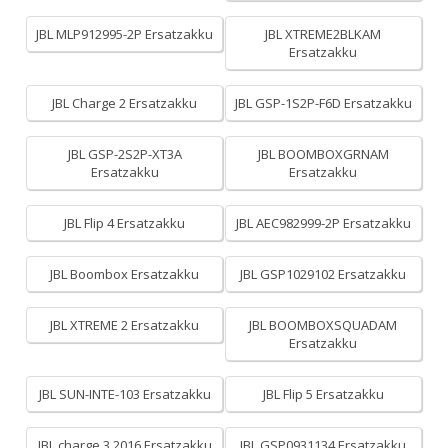
JBL MLP912995-2P Ersatzakku
JBL XTREME2BLKAM
Ersatzakku
JBL Charge 2 Ersatzakku
JBL GSP-1S2P-F6D Ersatzakku
JBL GSP-2S2P-XT3A
JBL BOOMBOXGRNAM
Ersatzakku
Ersatzakku
JBL Flip 4 Ersatzakku
JBL AEC982999-2P Ersatzakku
JBL Boombox Ersatzakku
JBL GSP1029102 Ersatzakku
JBL XTREME 2 Ersatzakku
JBL BOOMBOXSQUADAM
Ersatzakku
JBL SUN-INTE-103 Ersatzakku
JBL Flip 5 Ersatzakku
JBL charge 3 2016 Ersatzakku
JBL GSP0931134 Ersatzakku