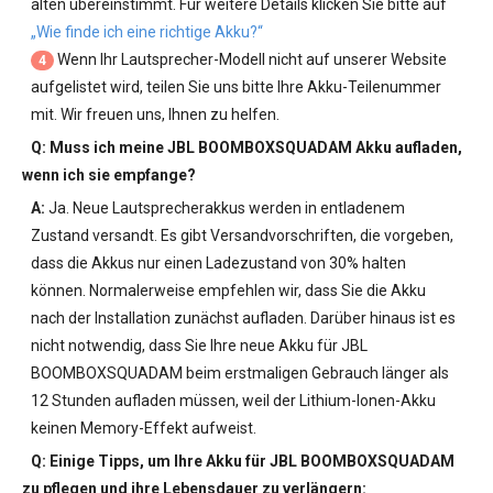
alten übereinstimmt. Für weitere Details klicken Sie bitte auf
„Wie finde ich eine richtige Akku?“
Wenn Ihr Lautsprecher-Modell nicht auf unserer Website
4
aufgelistet wird, teilen Sie uns bitte Ihre Akku-Teilenummer
mit. Wir freuen uns, Ihnen zu helfen.
Q: Muss ich meine
JBL BOOMBOXSQUADAM Akku
aufladen,
wenn ich sie empfange?
A:
Ja. Neue Lautsprecherakkus werden in entladenem
Zustand versandt. Es gibt Versandvorschriften, die vorgeben,
dass die Akkus nur einen Ladezustand von 30% halten
können. Normalerweise empfehlen wir, dass Sie die Akku
nach der Installation zunächst aufladen. Darüber hinaus ist es
nicht notwendig, dass Sie Ihre neue
Akku für JBL
BOOMBOXSQUADAM
beim erstmaligen Gebrauch länger als
12 Stunden aufladen müssen, weil der Lithium-Ionen-Akku
keinen Memory-Effekt aufweist.
Q: Einige Tipps, um Ihre
Akku für JBL BOOMBOXSQUADAM
zu pflegen und ihre Lebensdauer zu verlängern: