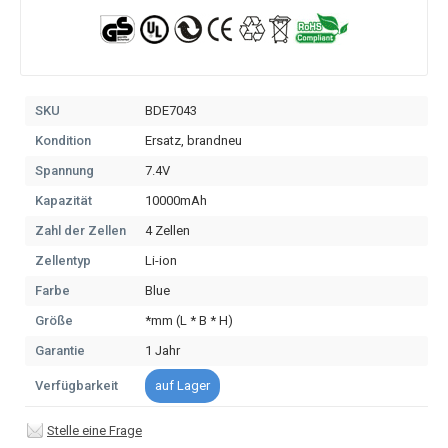
SKU
BDE7043
Kondition
Ersatz, brandneu
Spannung
7.4V
Kapazität
10000mAh
Zahl der Zellen
4 Zellen
Zellentyp
Li-ion
Farbe
Blue
Größe
*mm (L * B * H)
Garantie
1 Jahr
Verfügbarkeit
auf Lager
Stelle eine Frage