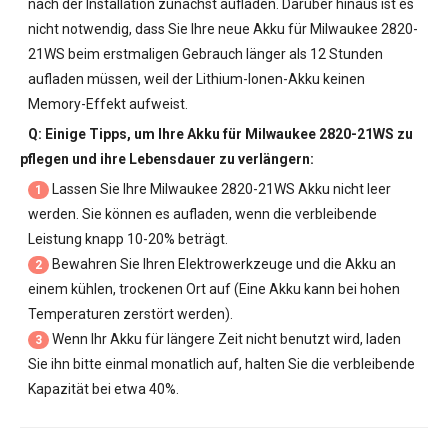
nach der Installation zunächst aufladen. Darüber hinaus ist es
nicht notwendig, dass Sie Ihre neue
Akku für Milwaukee 2820-
21WS
beim erstmaligen Gebrauch länger als 12 Stunden
aufladen müssen, weil der Lithium-Ionen-Akku keinen
Memory-Effekt aufweist.
Q: Einige Tipps, um Ihre
Akku für Milwaukee 2820-21WS
zu
pflegen und ihre Lebensdauer zu verlängern:
Lassen Sie Ihre
Milwaukee 2820-21WS Akku
nicht leer
1
werden. Sie können es aufladen, wenn die verbleibende
Leistung knapp 10-20% beträgt.
Bewahren Sie Ihren Elektrowerkzeuge und die Akku an
2
einem kühlen, trockenen Ort auf (Eine Akku kann bei hohen
Temperaturen zerstört werden).
Wenn Ihr Akku für längere Zeit nicht benutzt wird, laden
3
Sie ihn bitte einmal monatlich auf, halten Sie die verbleibende
Kapazität bei etwa 40%.