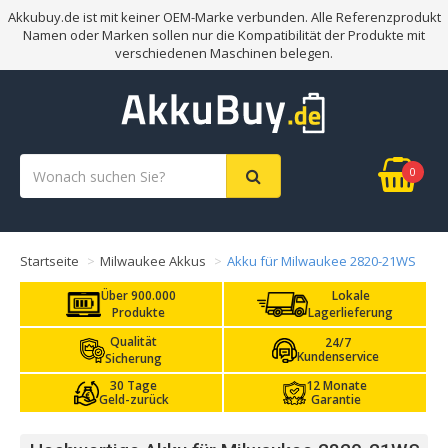
Akkubuy.de ist mit keiner OEM-Marke verbunden. Alle Referenzprodukt
Namen oder Marken sollen nur die Kompatibilität der Produkte mit
verschiedenen Maschinen belegen.
0
Startseite
Milwaukee Akkus
Akku für Milwaukee 2820-21WS
Über 900.000
Lokale
Produkte
Lagerlieferung
Qualität
24/7
Kundenservice
Sicherung
30 Tage
12 Monate
Geld-zurück
Garantie