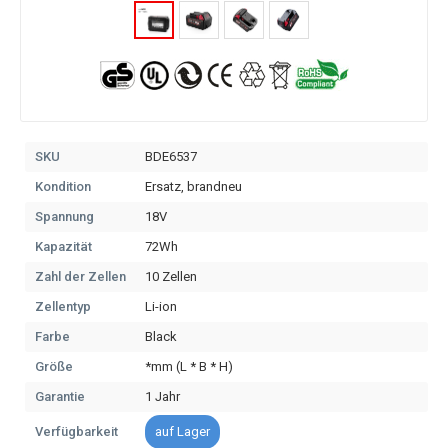
SKU
BDE6537
Kondition
Ersatz, brandneu
Spannung
18V
Kapazität
72Wh
Zahl der Zellen
10 Zellen
Zellentyp
Li-ion
Farbe
Black
Größe
*mm (L * B * H)
Garantie
1 Jahr
Verfügbarkeit
auf Lager