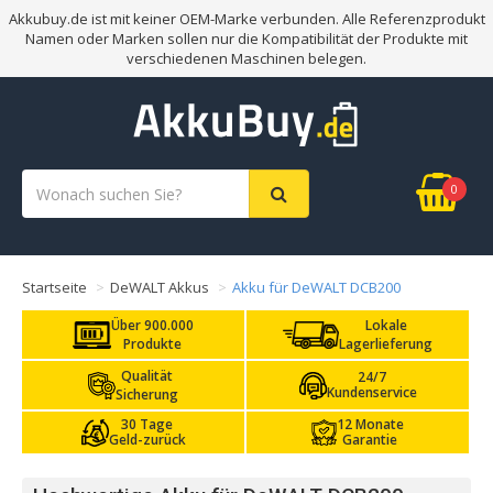
Akkubuy.de ist mit keiner OEM-Marke verbunden. Alle Referenzprodukt
Namen oder Marken sollen nur die Kompatibilität der Produkte mit
verschiedenen Maschinen belegen.
0
Startseite
DeWALT Akkus
Akku für DeWALT DCB200
Über 900.000
Lokale
Produkte
Lagerlieferung
Qualität
24/7
Kundenservice
Sicherung
30 Tage
12 Monate
Geld-zurück
Garantie