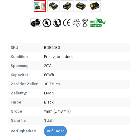
SKU
BDE6530
Kondition
Ersatz, brandneu
Spannung
20V
Kapazität
80Wh
Zahl der Zellen
10 Zellen
Zellentyp
Li-ion
Farbe
Black
Größe
*mm (L * B * H)
Garantie
1 Jahr
Verfügbarkeit
auf Lager