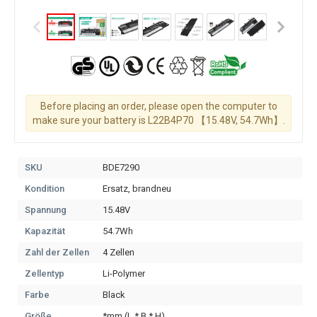
Before placing an order, please open the computer to
make sure your battery is L22B4P70 【15.48V, 54.7Wh】.
SKU
BDE7290
Kondition
Ersatz, brandneu
Spannung
15.48V
Kapazität
54.7Wh
Zahl der Zellen
4 Zellen
Zellentyp
Li-Polymer
Farbe
Black
Größe
*mm (L * B * H)