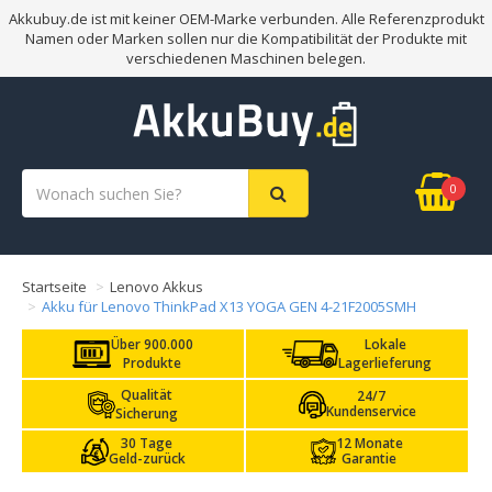
Akkubuy.de ist mit keiner OEM-Marke verbunden. Alle Referenzprodukt
Namen oder Marken sollen nur die Kompatibilität der Produkte mit
verschiedenen Maschinen belegen.
0
Startseite
Lenovo Akkus
Akku für Lenovo ThinkPad X13 YOGA GEN 4-21F2005SMH
Über 900.000
Lokale
Produkte
Lagerlieferung
Qualität
24/7
Kundenservice
Sicherung
30 Tage
12 Monate
Geld-zurück
Garantie