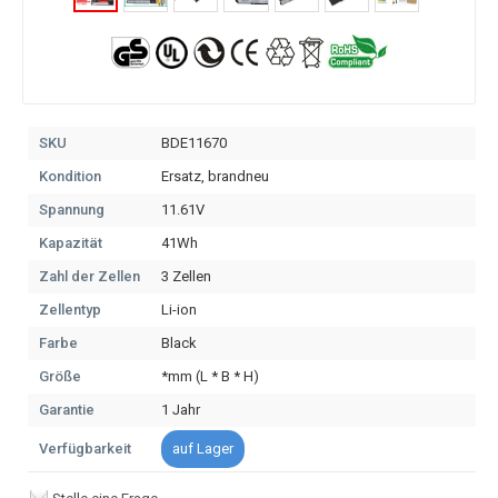
SKU
BDE11670
Kondition
Ersatz, brandneu
Spannung
11.61V
Kapazität
41Wh
Zahl der Zellen
3 Zellen
Zellentyp
Li-ion
Farbe
Black
Größe
*mm (L * B * H)
Garantie
1 Jahr
Verfügbarkeit
auf Lager