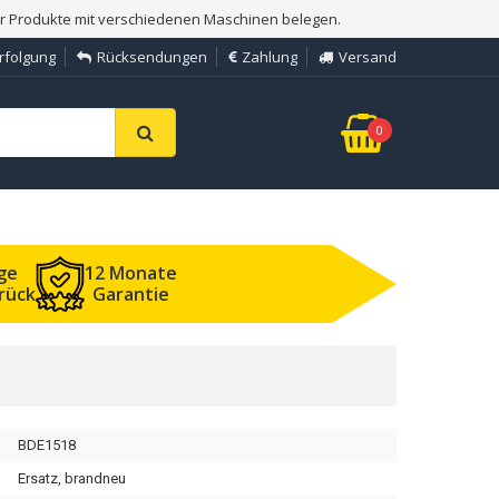
er Produkte mit verschiedenen Maschinen belegen.
rfolgung
Rücksendungen
Zahlung
Versand
0
ge
12 Monate
rück
Garantie
BDE1518
Ersatz, brandneu