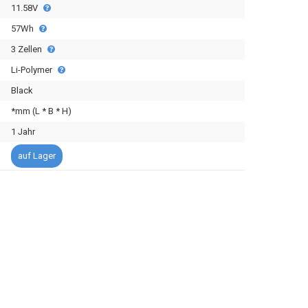
11.58V
57Wh
3 Zellen
Li-Polymer
Black
*mm (L * B * H)
1 Jahr
auf Lager