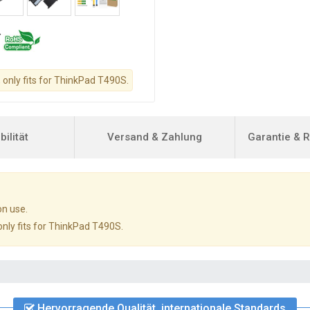
 only fits for ThinkPad T490S.
ilität
Versand & Zahlung
Garantie & 
on use.
only fits for ThinkPad T490S.
Hervorragende Qualität, internationale Standards