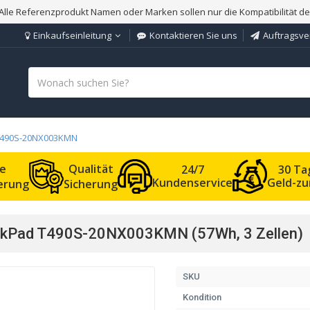
Alle Referenzprodukt Namen oder Marken sollen nur die Kompatibilität d
Einkaufseinleitung
Kontaktieren Sie uns
Auftragsve
 T490S-20NX003KMN
le
Qualität
24/7
30 Ta
Kundenservice
Geld-zu
ferung
Sicherung
inkPad T490S-20NX003KMN (57Wh, 3 Zellen)
SKU
Kondition