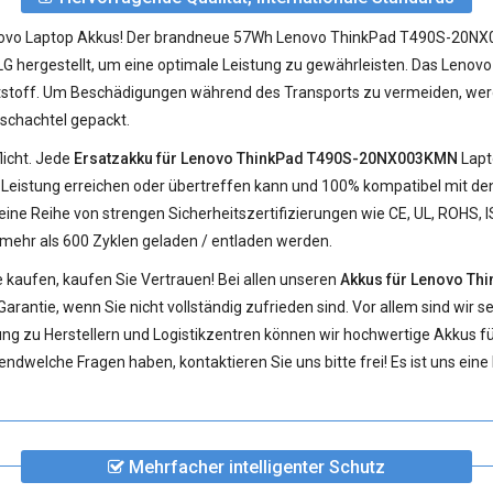
enovo Laptop Akkus! Der brandneue 57Wh
Lenovo ThinkPad T490S-20NX0
LG hergestellt, um eine optimale Leistung zu gewährleisten. Das L
stoff. Um Beschädigungen während des Transports zu vermeiden, werd
pschachtel gepackt.
licht. Jede
Ersatzakku für Lenovo ThinkPad T490S-20NX003KMN
Lapt
-Leistung erreichen oder übertreffen kann und 100% kompatibel mit den o
ine Reihe von strengen Sicherheitszertifizierungen wie CE, UL, ROHS, 
hr als 600 Zyklen geladen / entladen werden.
 kaufen, kaufen Sie Vertrauen! Bei allen unseren
Akkus für Lenovo T
arantie, wenn Sie nicht vollständig zufrieden sind. Vor allem sind wir s
ung zu Herstellern und Logistikzentren können wir hochwertige
Akkus f
ndwelche Fragen haben, kontaktieren Sie uns bitte frei! Es ist uns ein
Mehrfacher intelligenter Schutz