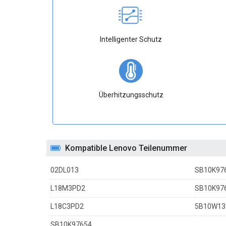
Intelligenter Schutz
Überhitzungsschutz
Kompatible Lenovo Teilenummer
02DL013
SB10K97
L18M3PD2
SB10K97
L18C3PD2
5B10W13
SB10K97654