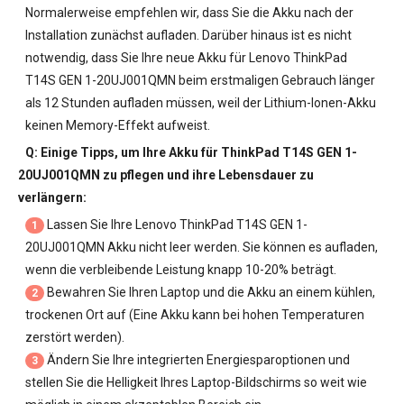
Normalerweise empfehlen wir, dass Sie die Akku nach der
Installation zunächst aufladen. Darüber hinaus ist es nicht
notwendig, dass Sie Ihre neue
Akku für Lenovo ThinkPad
T14S GEN 1-20UJ001QMN
beim erstmaligen Gebrauch länger
als 12 Stunden aufladen müssen, weil der Lithium-Ionen-Akku
keinen Memory-Effekt aufweist.
Q: Einige Tipps, um Ihre
Akku für ThinkPad T14S GEN 1-
20UJ001QMN
zu pflegen und ihre Lebensdauer zu
verlängern:
Lassen Sie Ihre
Lenovo ThinkPad T14S GEN 1-
1
20UJ001QMN Akku
nicht leer werden. Sie können es aufladen,
wenn die verbleibende Leistung knapp 10-20% beträgt.
Bewahren Sie Ihren Laptop und die Akku an einem kühlen,
2
trockenen Ort auf (Eine Akku kann bei hohen Temperaturen
zerstört werden).
Ändern Sie Ihre integrierten Energiesparoptionen und
3
stellen Sie die Helligkeit Ihres Laptop-Bildschirms so weit wie