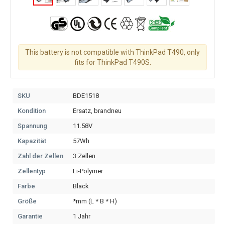
This battery is not compatible with ThinkPad T490, only
fits for ThinkPad T490S.
SKU
BDE1518
Kondition
Ersatz, brandneu
Spannung
11.58V
Kapazität
57Wh
Zahl der Zellen
3 Zellen
Zellentyp
Li-Polymer
Farbe
Black
Größe
*mm (L * B * H)
Garantie
1 Jahr