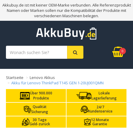
Akkubuy.de ist mit keiner OEM-Marke verbunden. Alle Referenzprodukt
Namen oder Marken sollen nur die Kompatibilität der Produkte mit
verschiedenen Maschinen belegen.
0
Startseite
Lenovo Akkus
Akku für Lenovo ThinkPad T14S GEN 1-20UJ001QMN
Über 900.000
Lokale
Produkte
Lagerlieferung
Qualität
24/7
Kundenservice
Sicherung
30 Tage
12 Monate
Geld-zurück
Garantie