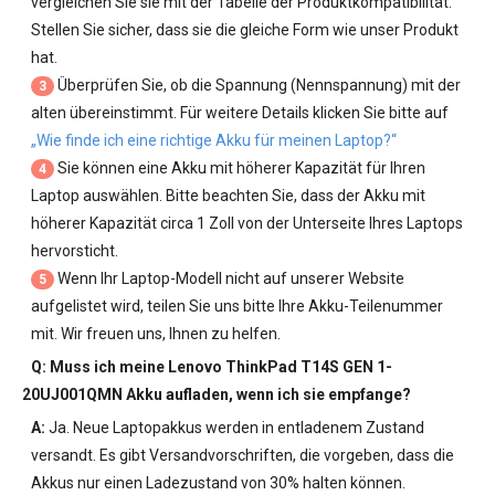
vergleichen Sie sie mit der Tabelle der Produktkompatibilität.
Stellen Sie sicher, dass sie die gleiche Form wie unser Produkt
hat.
Überprüfen Sie, ob die Spannung (Nennspannung) mit der
3
alten übereinstimmt. Für weitere Details klicken Sie bitte auf
„Wie finde ich eine richtige Akku für meinen Laptop?“
Sie können eine Akku mit höherer Kapazität für Ihren
4
Laptop auswählen. Bitte beachten Sie, dass der Akku mit
höherer Kapazität circa 1 Zoll von der Unterseite Ihres Laptops
hervorsticht.
Wenn Ihr Laptop-Modell nicht auf unserer Website
5
aufgelistet wird, teilen Sie uns bitte Ihre Akku-Teilenummer
mit. Wir freuen uns, Ihnen zu helfen.
Q: Muss ich meine
Lenovo ThinkPad T14S GEN 1-
20UJ001QMN Akku
aufladen, wenn ich sie empfange?
A:
Ja. Neue Laptopakkus werden in entladenem Zustand
versandt. Es gibt Versandvorschriften, die vorgeben, dass die
Akkus nur einen Ladezustand von 30% halten können.