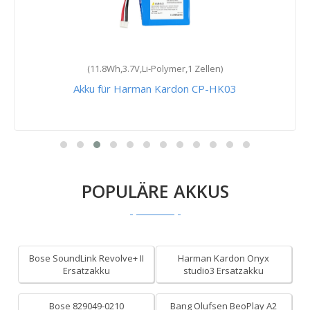
(11.8Wh,3.7V,Li-Polymer,1 Zellen)
Akku für Harman Kardon CP-HK03
POPULÄRE AKKUS
Bose SoundLink Revolve+ II
Harman Kardon Onyx
Ersatzakku
studio3 Ersatzakku
Bose 829049-0210
Bang Olufsen BeoPlay A2