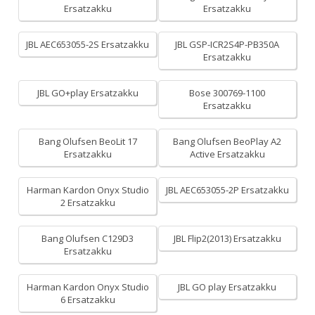
Ersatzakku
Ersatzakku
JBL AEC653055-2S Ersatzakku
JBL GSP-ICR2S4P-PB350A
Ersatzakku
JBL GO+play Ersatzakku
Bose 300769-1100
Ersatzakku
Bang Olufsen BeoLit 17
Bang Olufsen BeoPlay A2
Ersatzakku
Active Ersatzakku
Harman Kardon Onyx Studio
JBL AEC653055-2P Ersatzakku
2 Ersatzakku
Bang Olufsen C129D3
JBL Flip2(2013) Ersatzakku
Ersatzakku
Harman Kardon Onyx Studio
JBL GO play Ersatzakku
6 Ersatzakku