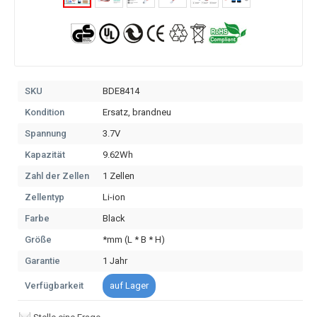
SKU
BDE8414
Kondition
Ersatz, brandneu
Spannung
3.7V
Kapazität
9.62Wh
Zahl der Zellen
1 Zellen
Zellentyp
Li-ion
Farbe
Black
Größe
*mm (L * B * H)
Garantie
1 Jahr
Verfügbarkeit
auf Lager