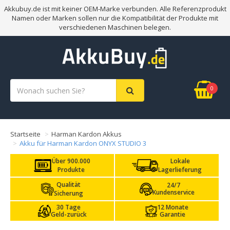
Akkubuy.de ist mit keiner OEM-Marke verbunden. Alle Referenzprodukt
Namen oder Marken sollen nur die Kompatibilität der Produkte mit
verschiedenen Maschinen belegen.
0
Startseite
Harman Kardon Akkus
Akku für Harman Kardon ONYX STUDIO 3
Über 900.000
Lokale
Produkte
Lagerlieferung
Qualität
24/7
Kundenservice
Sicherung
30 Tage
12 Monate
Geld-zurück
Garantie