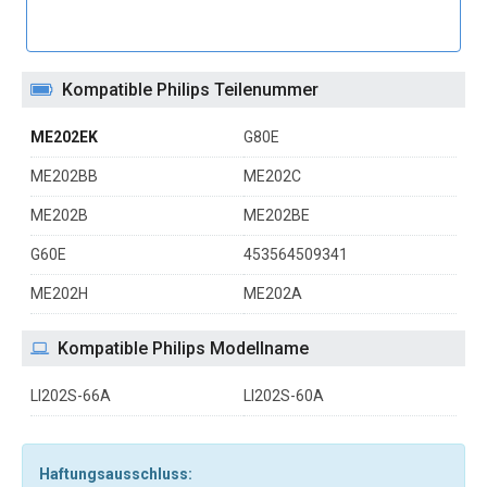
Kompatible Philips Teilenummer
ME202EK
G80E
ME202BB
ME202C
ME202B
ME202BE
G60E
453564509341
ME202H
ME202A
Kompatible Philips Modellname
LI202S-66A
LI202S-60A
Haftungsausschluss: