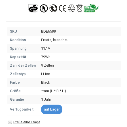
SKU
BDE6599
Kondition
Ersatz, brandneu
Spannung
11.1V
Kapazität
79Wh
Zahl der Zellen
9 Zellen
Zellentyp
Li-ion
Farbe
Black
Größe
*mm (L * B * H)
Garantie
1 Jahr
Verfügbarkeit
auf Lager
Stelle eine Frage