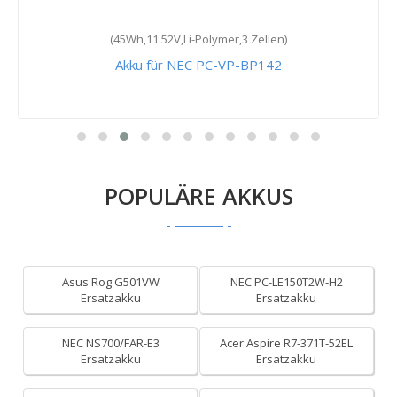
(45Wh,11.52V,Li-Polymer,3 Zellen)
Akku für NEC PC-VP-BP142
POPULÄRE AKKUS
Asus Rog G501VW
NEC PC-LE150T2W-H2
Ersatzakku
Ersatzakku
NEC NS700/FAR-E3
Acer Aspire R7-371T-52EL
Ersatzakku
Ersatzakku