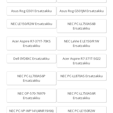
Asus Rog G501 Ersatzakku
Asus Rog G501JM Ersatzakku
NEC LE150/R2W Ersatzakku
NEC PC-LL750AS6B
Ersatzakku
Acer Aspire R7-371T-70KS
NEC LaVie E LE150/R1W
Ersatzakku
Ersatzakku
Dell 0YD8XC Ersatzakku
Acer Aspire R7-371T-5022
Ersatzakku
NEC PC-LL700AS6P
NEC PC-LL870AS Ersatzakku
Ersatzakku
NEC OP-570-76979
NEC PC-LL750AS6R
Ersatzakku
Ersatzakku
NEC PC-VP-WP141(4INR19/66)
NEC PC-LE150R2W