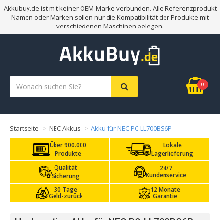
Akkubuy.de ist mit keiner OEM-Marke verbunden. Alle Referenzprodukt
Namen oder Marken sollen nur die Kompatibilität der Produkte mit
verschiedenen Maschinen belegen.
0
Startseite
NEC Akkus
Akku für NEC PC-LL700BS6P
Über 900.000
Lokale
Produkte
Lagerlieferung
Qualität
24/7
Kundenservice
Sicherung
30 Tage
12 Monate
Geld-zurück
Garantie