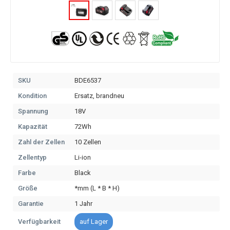
SKU
BDE6537
Kondition
Ersatz, brandneu
Spannung
18V
Kapazität
72Wh
Zahl der Zellen
10 Zellen
Zellentyp
Li-ion
Farbe
Black
Größe
*mm (L * B * H)
Garantie
1 Jahr
Verfügbarkeit
auf Lager