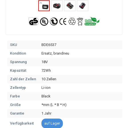
SKU
BDE6537
Kondition
Ersatz, brandneu
Spannung
18V
Kapazität
72Wh
Zahl der Zellen
10 Zellen
Zellentyp
Li-ion
Farbe
Black
Größe
*mm (L * B * H)
Garantie
1 Jahr
Verfügbarkeit
auf Lager