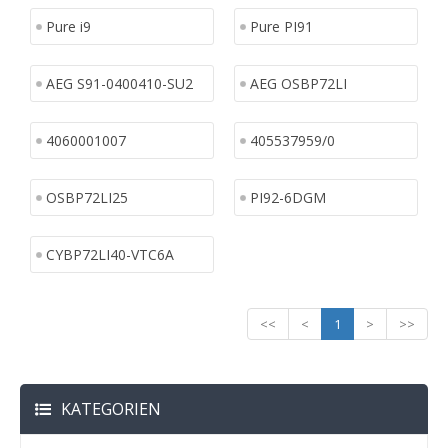
Pure i9
Pure PI91
AEG S91-0400410-SU2
AEG OSBP72LI
4060001007
405537959/0
OSBP72LI25
PI92-6DGM
CYBP72LI40-VTC6A
<<
<
1
>
>>
KATEGORIEN