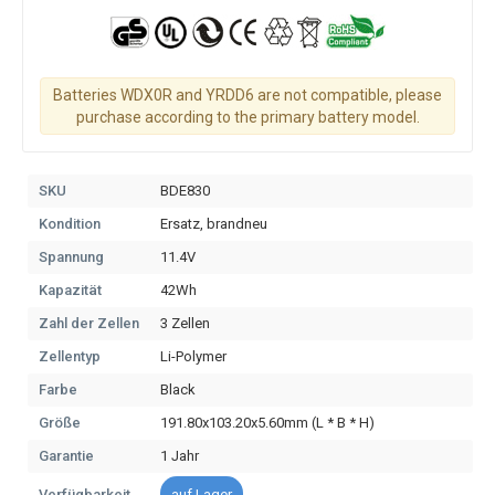
Batteries WDX0R and YRDD6 are not compatible, please
purchase according to the primary battery model.
SKU
BDE830
Kondition
Ersatz, brandneu
Spannung
11.4V
Kapazität
42Wh
Zahl der Zellen
3 Zellen
Zellentyp
Li-Polymer
Farbe
Black
Größe
191.80x103.20x5.60mm (L * B * H)
Garantie
1 Jahr
Verfügbarkeit
auf Lager