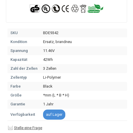
SKU
BDE9342
Kondition
Ersatz, brandneu
Spannung
11.46V
Kapazität
42Wh
Zahl der Zellen
3 Zellen
Zellentyp
Li-Polymer
Farbe
Black
Größe
*mm (L * B * H)
Garantie
1 Jahr
Verfügbarkeit
auf Lager
Stelle eine Frage