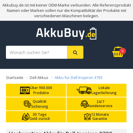
Akkubuy.de ist mit keiner OEM-Marke verbunden. Alle Referenzprodukt
Namen oder Marken sollen nur die Kompatibilität der Produkte mit
verschiedenen Maschinen belegen.
0
Startseite
Dell Akkus
Akku für Dell Inspiron 3793
Über 900.000
Lokale
Produkte
Lagerlieferung
Qualität
24/7
Kundenservice
Sicherung
30 Tage
12 Monate
Geld-zurück
Garantie