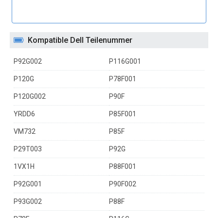
Kompatible Dell Teilenummer
P92G002
P116G001
P120G
P78F001
P120G002
P90F
YRDD6
P85F001
VM732
P85F
P29T003
P92G
1VX1H
P88F001
P92G001
P90F002
P93G002
P88F