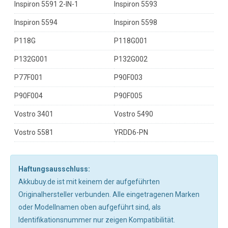
Inspiron 5591 2-IN-1
Inspiron 5593
Inspiron 5594
Inspiron 5598
P118G
P118G001
P132G001
P132G002
P77F001
P90F003
P90F004
P90F005
Vostro 3401
Vostro 5490
Vostro 5581
YRDD6-PN
Haftungsausschluss:
Akkubuy.de ist mit keinem der aufgeführten
Originalhersteller verbunden. Alle eingetragenen Marken
oder Modellnamen oben aufgeführt sind, als
Identifikationsnummer nur zeigen Kompatibilität.