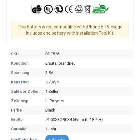
This battery is not compatible with iPhone 5. Package
Includes one battery with installation Tool Kit.
SKU
BDE526
Kondition
Ersatz, brandneu
Spannung
3.8V
Kapazität
5.73Wh
Zahl der Zellen
1 Zellen
Zellentyp
Li-Polymer
Farbe
Black
Größe
91.00X32.90X4.50mm (L * B * H)
Garantie
1 Jahr
Verfügbarkeit
auf Lager