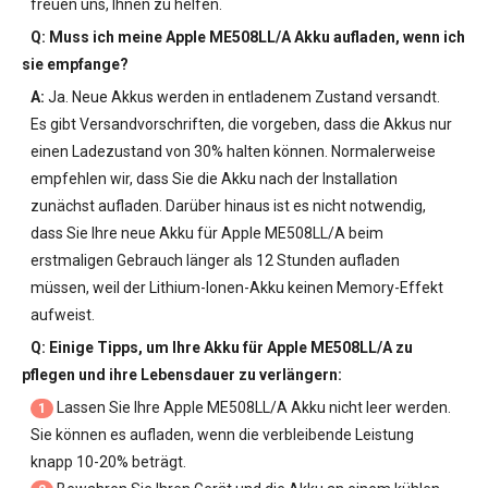
freuen uns, Ihnen zu helfen.
Q: Muss ich meine
Apple ME508LL/A Akku
aufladen, wenn ich
sie empfange?
A:
Ja. Neue Akkus werden in entladenem Zustand versandt.
Es gibt Versandvorschriften, die vorgeben, dass die Akkus nur
einen Ladezustand von 30% halten können. Normalerweise
empfehlen wir, dass Sie die Akku nach der Installation
zunächst aufladen. Darüber hinaus ist es nicht notwendig,
dass Sie Ihre neue
Akku für Apple ME508LL/A
beim
erstmaligen Gebrauch länger als 12 Stunden aufladen
müssen, weil der Lithium-Ionen-Akku keinen Memory-Effekt
aufweist.
Q: Einige Tipps, um Ihre
Akku für Apple ME508LL/A
zu
pflegen und ihre Lebensdauer zu verlängern:
Lassen Sie Ihre
Apple ME508LL/A Akku
nicht leer werden.
1
Sie können es aufladen, wenn die verbleibende Leistung
knapp 10-20% beträgt.