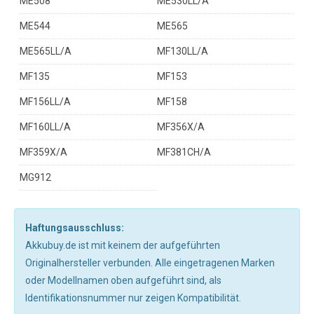
ME508
ME530LL/A
ME544
ME565
ME565LL/A
MF130LL/A
MF135
MF153
MF156LL/A
MF158
MF160LL/A
MF356X/A
MF359X/A
MF381CH/A
MG912
Haftungsausschluss:
Akkubuy.de ist mit keinem der aufgeführten
Originalhersteller verbunden. Alle eingetragenen Marken
oder Modellnamen oben aufgeführt sind, als
Identifikationsnummer nur zeigen Kompatibilität.