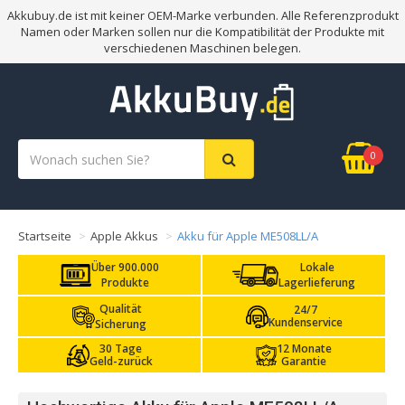
Akkubuy.de ist mit keiner OEM-Marke verbunden. Alle Referenzprodukt
Namen oder Marken sollen nur die Kompatibilität der Produkte mit
verschiedenen Maschinen belegen.
0
Startseite
Apple Akkus
Akku für Apple ME508LL/A
Über 900.000
Lokale
Produkte
Lagerlieferung
Qualität
24/7
Kundenservice
Sicherung
30 Tage
12 Monate
Geld-zurück
Garantie