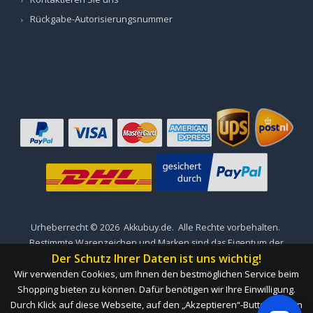
Rückgabe-Autorisierungsnummer
Urheberrecht ©
2026
Akkubuy.de
. Alle Rechte vorbehalten.
Bestimmte Warenzeichen und Marken sind das Eigentum der
Der Schutz Ihrer Daten ist uns wichtig!
jeweiligen Markeninhaber.
Wir verwenden Cookies, um Ihnen den bestmöglichen Service beim
Die aufgeführten Markennamen und Modellbezeichnungen sind
Shopping bieten zu können. Dafür benötigen wir Ihre Einwilligung.
nur dazu gedacht, die Kompatibilität dieser Produkte mit
Durch Klick auf diese Webseite, auf den „Akzeptieren“-Button, geben
verschiedenen Maschinen zu zeigen.