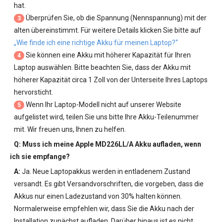
hat.
Überprüfen Sie, ob die Spannung (Nennspannung) mit der
3
alten übereinstimmt. Für weitere Details klicken Sie bitte auf
„Wie finde ich eine richtige Akku für meinen Laptop?“
Sie können eine Akku mit höherer Kapazität für Ihren
4
Laptop auswählen. Bitte beachten Sie, dass der Akku mit
höherer Kapazität circa 1 Zoll von der Unterseite Ihres Laptops
hervorsticht.
Wenn Ihr Laptop-Modell nicht auf unserer Website
5
aufgelistet wird, teilen Sie uns bitte Ihre Akku-Teilenummer
mit. Wir freuen uns, Ihnen zu helfen.
Q: Muss ich meine
Apple MD226LL/A Akku
aufladen, wenn
ich sie empfange?
A:
Ja. Neue Laptopakkus werden in entladenem Zustand
versandt. Es gibt Versandvorschriften, die vorgeben, dass die
Akkus nur einen Ladezustand von 30% halten können.
Normalerweise empfehlen wir, dass Sie die Akku nach der
Installation zunächst aufladen. Darüber hinaus ist es nicht