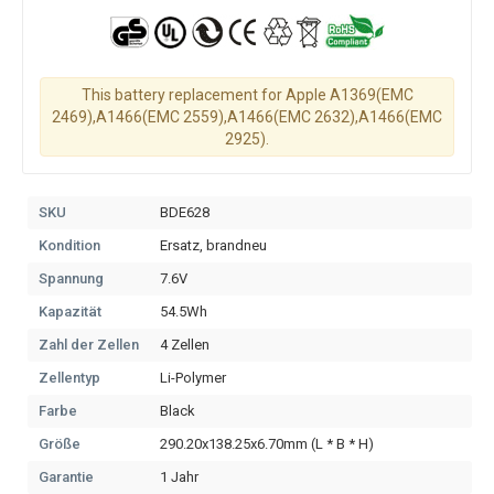
This battery replacement for Apple A1369(EMC
2469),A1466(EMC 2559),A1466(EMC 2632),A1466(EMC
2925).
SKU
BDE628
Kondition
Ersatz, brandneu
Spannung
7.6V
Kapazität
54.5Wh
Zahl der Zellen
4 Zellen
Zellentyp
Li-Polymer
Farbe
Black
Größe
290.20x138.25x6.70mm (L * B * H)
Garantie
1 Jahr