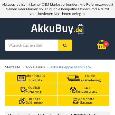
Akkubuy.de ist mit keiner OEM-Marke verbunden. Alle Referenzprodukt
Namen oder Marken sollen nur die Kompatibilität der Produkte mit
verschiedenen Maschinen belegen.
0
Startseite
Apple Akkus
Akku für Apple MD226LL/A
Über 900.000
Lokale
Produkte
Lagerlieferung
Qualität
24/7
Kundenservice
Sicherung
30 Tage
12 Monate
Geld-zurück
Garantie